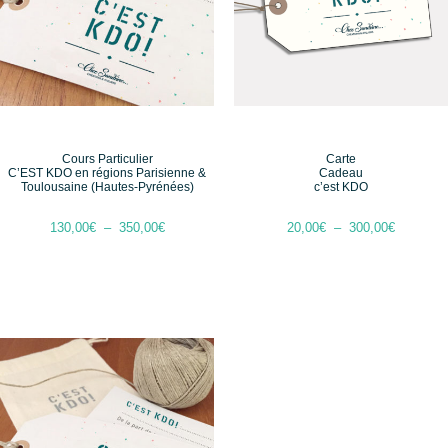
Cours Particulier
Carte
C’EST KDO en régions Parisienne &
Cadeau
Toulousaine (Hautes-Pyrénées)
c’est KDO
130,00
€
–
350,00
€
20,00
€
–
300,00
€
Choix Des Options
Sélectionnez Le Montant