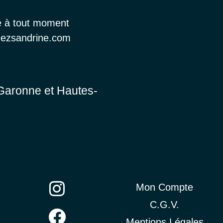
e à tout moment
chezsandrine.com
-Garonne et Hautes-
Mon Compte
C.G.V.
Mentions Légales