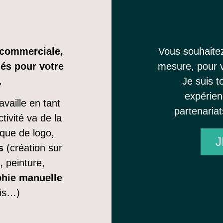
 commerciale,
Vous souhaite
iés pour votre
mesure, pour v
…
Je suis t
expérien
ravaille en tant
partenaria
tivité va de la
que de logo,
J
s
(création sur
 peinture,
phie manuelle
ois…)