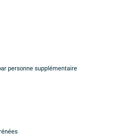
C par personne supplémentaire
yrénées