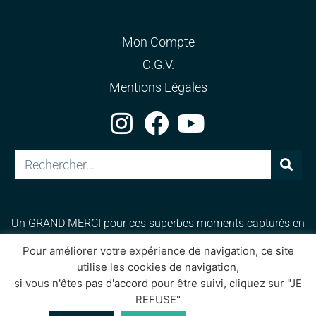
Mon Compte
C.G.V.
Mentions Légales
Un GRAND MERCI pour ces superbes moments capturés en
photos et vidéos et qui immortalisent ces instants de féerie
Pour améliorer votre expérience de navigation, ce site
et de magie. Merci pour votre talent et passion :
BKTFilms
,
utilise les cookies de navigation,
Laury Photography
,
Studio Cabrelli
,
Bruno Lewis, Vinie Tup.
si vous n'êtes pas d'accord pour être suivi, cliquez sur "JE
REFUSE"
Copyright © 2025 Chez Sandrine | Site créé par