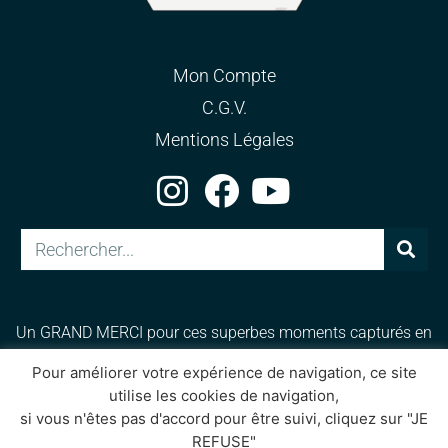
Mon Compte
C.G.V.
Mentions Légales
Un GRAND MERCI pour ces superbes moments capturés en
photos et vidéos et qui immortalisent ces instants de féerie
Pour améliorer votre expérience de navigation, ce site
et de magie. Merci pour votre talent et passion :
BKTFilms
,
utilise les cookies de navigation,
Laury Photography
,
Studio Cabrelli
,
Bruno Lewis, Vinie Tup.
si vous n'êtes pas d'accord pour être suivi, cliquez sur "JE
REFUSE"