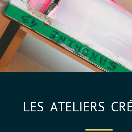
L
E
S
A
T
E
L
I
E
R
S
C
R
_
_