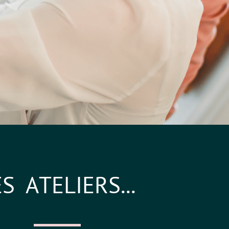
E
S
A
T
E
L
I
E
R
S
.
.
.
_