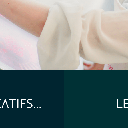
É
A
T
I
F
S
.
.
.
L