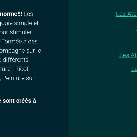
énorme!!!
Les
Les Ate
gogie simple et
pour stimuler
r. Formée à des
ccompagne sur le
Les At
 différents
ure, Tricot,
La
 Peinture sur
e sont créés à