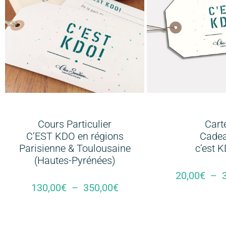
Cours Particulier
Cart
C’EST KDO en régions
Cade
Parisienne & Toulousaine
c’est 
(Hautes-Pyrénées)
20,00
€
–
130,00
€
–
350,00
€
Sélectionnez 
Choix Des Options