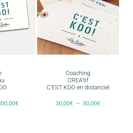
e
Coaching
au
CREA’tif
KDO
C’EST KDO en distanciel
300,00
€
30,00
€
–
50,00
€
Le Montant
Choix Des Options